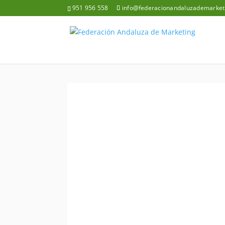
951 956 558
info@federacionandaluzademarket