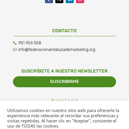
CONTACTO
951 956 558

info@federacionandaluzademarketing.org

SUSCRÍBETE A NUESTRO NEWSLETTER
SUSCRIBIRME
Aviso Legal
Utilizamos cookies en nuestro sitio web para ofrecerle la
Política de Privacidad
experiencia más relevante al recordar sus preferencias y
visitas repetidas. Al hacer clic en "Aceptar", consiente el
Política de Cookies
uso de TODAS las cookies.