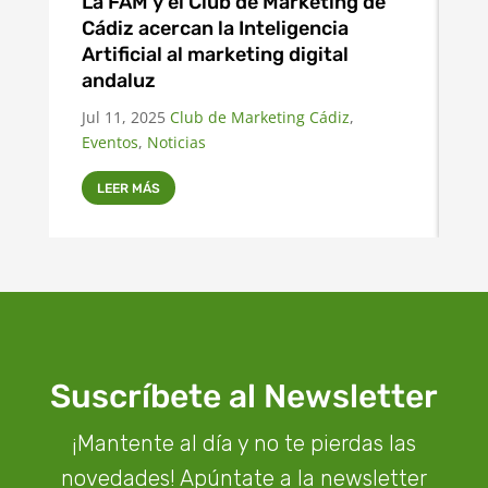
La FAM y el Club de Marketing de
S
Cádiz acercan la Inteligencia
d
Artificial al marketing digital
Ma
andaluz
Jul 11, 2025
Club de Marketing Cádiz
,
Eventos
,
Noticias
LEER MÁS
Suscríbete al Newsletter
¡Mantente al día y no te pierdas las
novedades! Apúntate a la newsletter