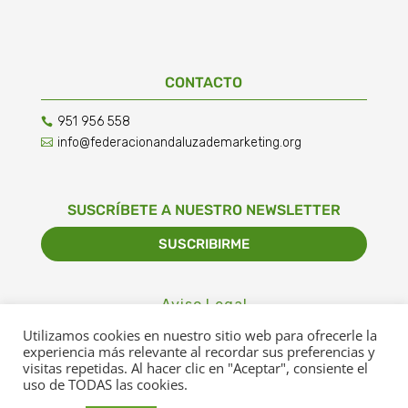
CONTACTO
951 956 558

info@federacionandaluzademarketing.org

SUSCRÍBETE A NUESTRO NEWSLETTER
SUSCRIBIRME
Aviso Legal
Utilizamos cookies en nuestro sitio web para ofrecerle la
Política de Privacidad
experiencia más relevante al recordar sus preferencias y
visitas repetidas. Al hacer clic en "Aceptar", consiente el
Política de Cookies
uso de TODAS las cookies.