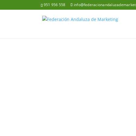
951 956 558
info@federacionandaluzademarket