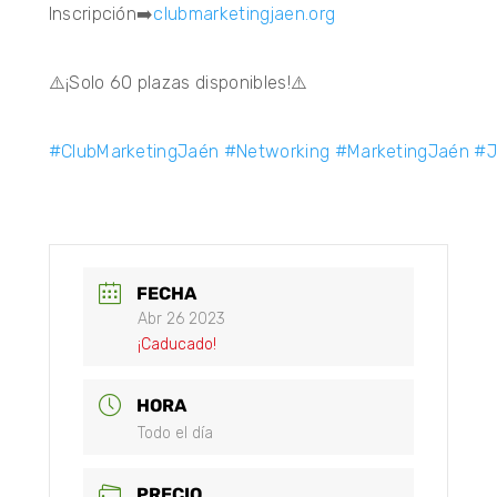
Inscripción➡️
clubmarketingjaen.org
⚠️¡Solo 60 plazas disponibles!⚠️
#ClubMarketingJaén
#Networking
#MarketingJaén
#J
FECHA
Abr 26 2023
¡Caducado!
HORA
Todo el día
PRECIO