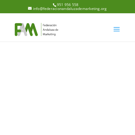
951 956 558
info@federacionandaluzademarketing.org