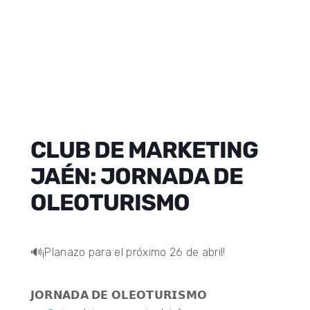
CLUB DE MARKETING
JAÉN: JORNADA DE
OLEOTURISMO
🔊¡Planazo para el próximo 26 de abril!
𝗝𝗢𝗥𝗡𝗔𝗗𝗔 𝗗𝗘 𝗢𝗟𝗘𝗢𝗧𝗨𝗥𝗜𝗦𝗠𝗢