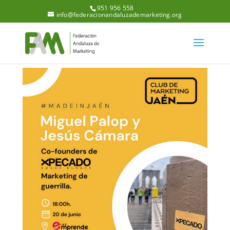
951 956 558
info@federacionandaluzademarketing.org