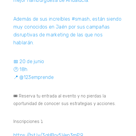
mejor hamburguesa de Andalucía.
Además de sus increíbles
#smash
, están siendo
muy conocidos en Jaén por sus campañas
disruptivas de marketing de las que nos
hablarán.
📅 20 de junio
🕐 18h
📍
@123emprende
🎟️ Reserva tu entrada al evento y no pierdas la
oportunidad de conocer sus estrategias y acciones.
Inscripciones ⤵️
https://bit.ly/3qHBry5Vep3mP9