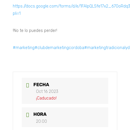
https://docs.google.com/forms/d/e/1FAIpQLSfe17x2_670oR
pli=1
!No te lo puedes perder!
#marketing
#clubdemarketingcordoba
#marketingtradicionalydi
FECHA
Oct 16 2023
¡Caducado!
HORA
20:00