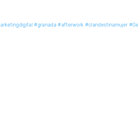
rketingdigital
#granada
#afterwork
#clandestinamujer
#Ge