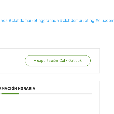
nada
#clubdemarketinggranada
#clubdemarketing
#clubdema
+ exportación iCal / Outlook
AMACIÓN HORARIA