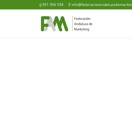
951 956 558
info@federacionandaluzademarket