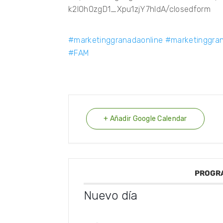
k2l0h0zgD1_Xpu1zjY7hldA/closedform
#marketinggranadaonline
#marketinggra
#FAM
+ Añadir Google Calendar
PROGR
Nuevo día