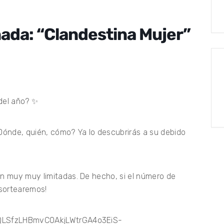
ada: “Clandestina Mujer”
 del año? ✨
ónde, quién, cómo? Ya lo descubrirás a su debido
on muy muy limitadas. De hecho, si el número de
 sortearemos!
IpQLSfzLHBmvC0AkjLWtrGA4o3EiS-