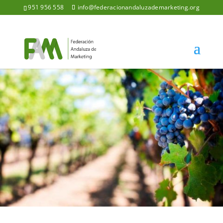
951 956 558
info@federacionandaluzademarketing.org