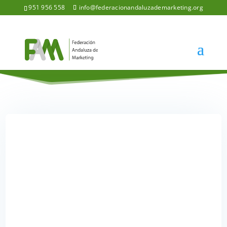
951 956 558
info@federacionandaluzademarketing.org
ENCUENTRO DIGITAL